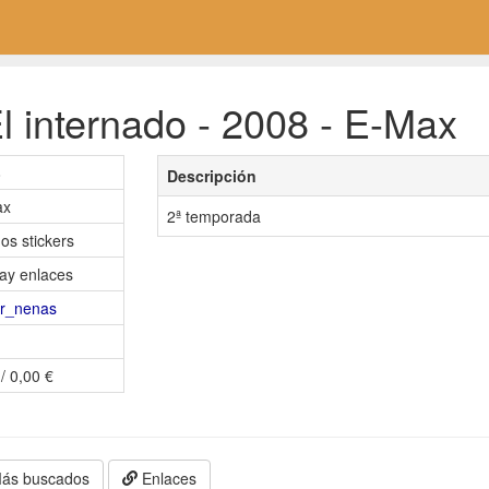
l internado - 2008 - E-Max
8
Descripción
ax
2ª temporada
os stickers
ay enlaces
r_nenas
/ 0,00 €
ás buscados
Enlaces