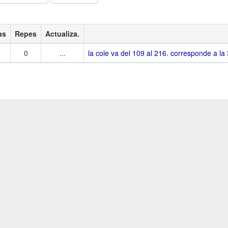
as
Repes
Actualiza.
0
...
la cole va del 109 al 216. corresponde a la