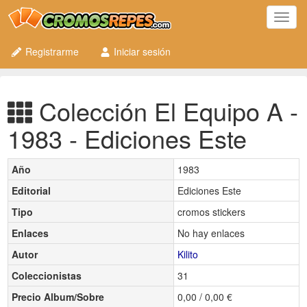
Toggl
navig
Registrarme
Iniciar sesión
Colección El Equipo A -
1983 - Ediciones Este
Año
1983
Editorial
Ediciones Este
Tipo
cromos stickers
Enlaces
No hay enlaces
Autor
Kilito
Coleccionistas
31
Precio Album/Sobre
0,00 / 0,00 €