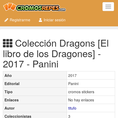
Toggl
navig
Registrarme
Iniciar sesión
Colección Dragons [El
libro de los Dragones] -
2017 - Panini
Año
2017
Editorial
Panini
Tipo
cromos stickers
Enlaces
No hay enlaces
Autor
titufo
Coleccionistas
3