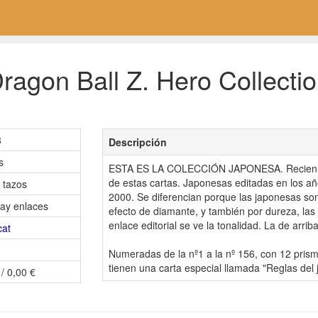
ragon Ball Z. Hero Collectio
3
Descripción
s
ESTA ES LA COLECCIÓN JAPONESA. Recien de
de estas cartas. Japonesas editadas en los a
 tazos
2000. Se diferencian porque las japonesas so
ay enlaces
efecto de diamante, y también por dureza, las
enlace editorial se ve la tonalidad. La de arri
cat
Numeradas de la nº1 a la nº 156, con 12 pris
tienen una carta especial llamada "Reglas del 
 / 0,00 €