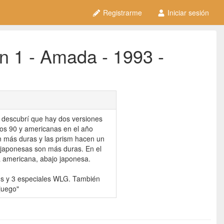
Registrarme
Iniciar sesión
n 1 - Amada - 1993 -
scubrí que hay dos versiones
ños 90 y americanas en el año
n más duras y las prism hacen un
 japonesas son más duras. En el
ba americana, abajo japonesa.
ms y 3 especiales WLG. También
juego"