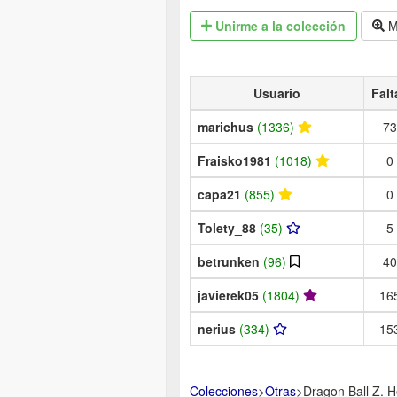
Unirme
a la colección
M
Usuario
Falt
marichus
(1336)
73
Fraisko1981
(1018)
0
capa21
(855)
0
Tolety_88
(35)
5
betrunken
(96)
40
javierek05
(1804)
16
nerius
(334)
15
Colecciones
>
Otras
>
Dragon Ball Z. H