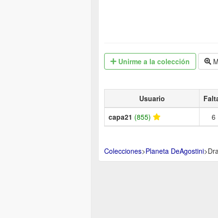
Unirme
a la colección
M
Usuario
Falt
capa21
(855)
6
Colecciones
>
Planeta DeAgostini
>
Dra