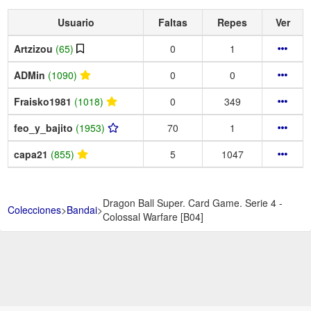
Usuario
Faltas
Repes
Ver
Artzizou
(65)
0
1
ADMin
(1090)
0
0
Fraisko1981
(1018)
0
349
feo_y_bajito
(1953)
70
1
capa21
(855)
5
1047
Dragon Ball Super. Card Game. Serie 4 -
Colecciones
>
Bandai
>
Colossal Warfare [B04]