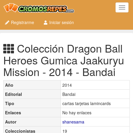
Toggl
navig
Registrarme
Iniciar sesión
Colección Dragon Ball
Heroes Gumica Jaakuryu
Mission - 2014 - Bandai
Año
2014
Editorial
Bandai
Tipo
cartas tarjetas lamincards
Enlaces
No hay enlaces
Autor
shanesama
Coleccionistas
19