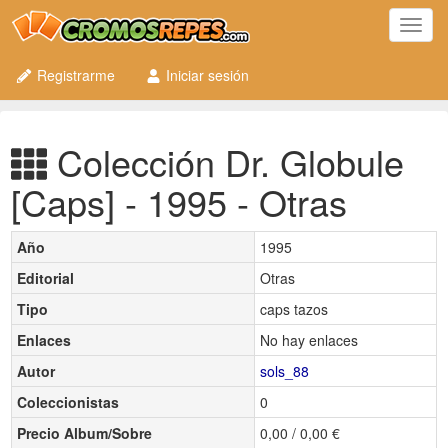
Toggl
navig
Registrarme
Iniciar sesión
Colección Dr. Globule
[Caps] - 1995 - Otras
Año
1995
Editorial
Otras
Tipo
caps tazos
Enlaces
No hay enlaces
Autor
sols_88
Coleccionistas
0
Precio Album/Sobre
0,00 / 0,00 €