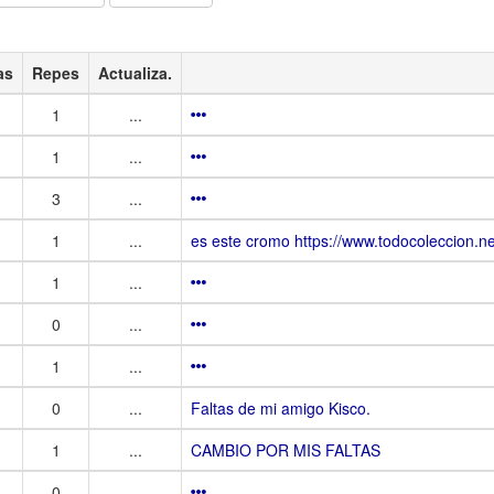
as
Repes
Actualiza.
1
...
1
...
3
...
1
...
es este cromo https://www.todocoleccion.
1
...
0
...
1
...
0
...
Faltas de mi amigo Kisco.
1
...
CAMBIO POR MIS FALTAS
0
...