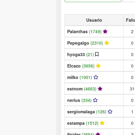
Usuario
Falt
Palanthas
(1749)
2
Pepegalgo
(2310)
0
hyoga33
(21)
0
Elcazo
(3656)
0
milko
(1001)
0
estnom
(4663)
31
nerius
(334)
0
sergiomalaga
(126)
1
estampa
(1512)
0
Spider
(2654)
2