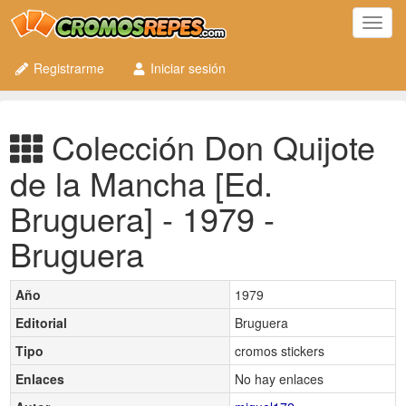
Toggl
navig
Registrarme
Iniciar sesión
Colección Don Quijote
de la Mancha [Ed.
Bruguera] - 1979 -
Bruguera
Año
1979
Editorial
Bruguera
Tipo
cromos stickers
Enlaces
No hay enlaces