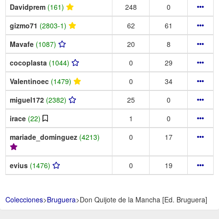
Davidprem
(161)
248
0
gizmo71
(2803-1)
62
61
Mavafe
(1087)
20
8
cocoplasta
(1044)
0
29
Valentinoec
(1479)
0
34
miguel172
(2382)
25
0
irace
(22)
1
0
mariade_dominguez
(4213)
0
17
evius
(1476)
0
19
Colecciones
>
Bruguera
>
Don Quijote de la Mancha [Ed. Bruguera]