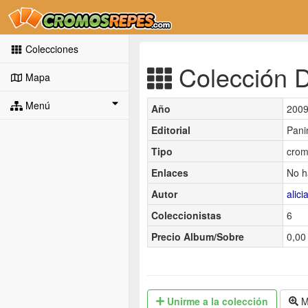
Colecciones
Colección Di
Mapa
Menú
Año
200
Editorial
Pani
Tipo
crom
Enlaces
No h
Autor
alic
Coleccionistas
6
Precio Album/Sobre
0,00 
Unirme
a la colección
M