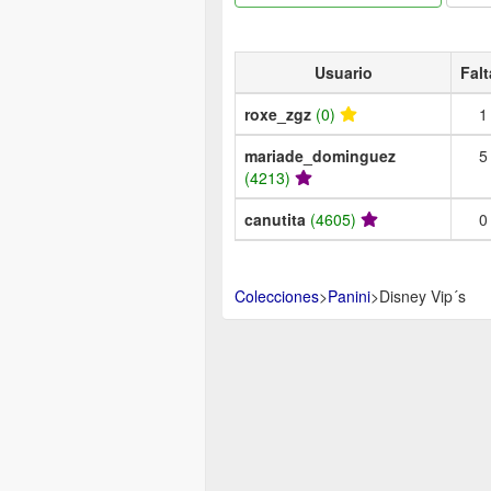
Usuario
Falt
roxe_zgz
(0)
1
mariade_dominguez
5
(4213)
canutita
(4605)
0
Colecciones
>
Panini
>
Disney Vip´s