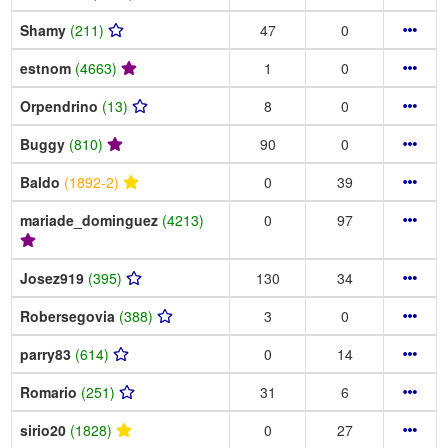
Shamy
(211)
47
0
estnom
(4663)
1
0
Orpendrino
(13)
8
0
Buggy
(810)
90
0
Baldo
(1892-2)
0
39
mariade_dominguez
(4213)
0
97
Josez919
(395)
130
34
Robersegovia
(388)
3
0
parry83
(614)
0
14
Romario
(251)
31
6
sirio20
(1828)
0
27