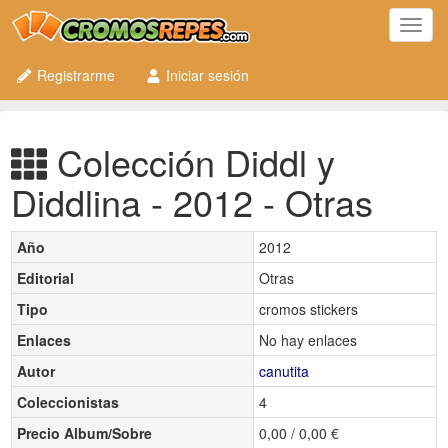
Toggl
navig
Registrarme
Iniciar sesión
Colección Diddl y
Diddlina - 2012 - Otras
Año
2012
Editorial
Otras
Tipo
cromos stickers
Enlaces
No hay enlaces
Autor
canutita
Coleccionistas
4
Precio Album/Sobre
0,00 / 0,00 €