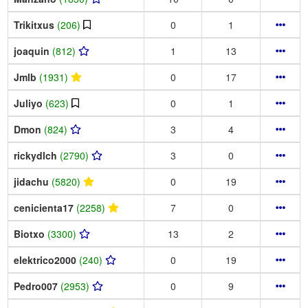
Trikitxus
(206)
0
1
joaquin
(812)
1
13
Jmlb
(1931)
0
17
Juliyo
(623)
0
1
Dmon
(824)
3
4
rickydlch
(2790)
3
0
jidachu
(5820)
0
19
cenicienta17
(2258)
7
0
Biotxo
(3300)
13
2
elektrico2000
(240)
0
19
Pedro007
(2953)
0
9