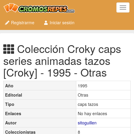
Toggl
navig
Registrarme
Iniciar sesión
Colección Croky caps
series animadas tazos
[Croky] - 1995 - Otras
Año
1995
Editorial
Otras
Tipo
caps tazos
Enlaces
No hay enlaces
Autor
sitoguillen
Coleccionistas
8