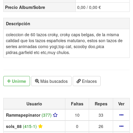
Precio Album/Sobre
0,00 / 0,00 €
Descripción
coleccion de 60 tazos croky, croky caps belgas, de la misma
calidad que los tazos españoles matutano, estos son tazos de
series animadas como yogi,top cat, scooby doo,pica
pidras,garfield etc etc,muy chulos.
Unirme
Más buscados
Enlaces
Usuario
Faltas
Repes
Ver
Rammspepinator
(377)
10
33
sols_88
(415-1)
0
26