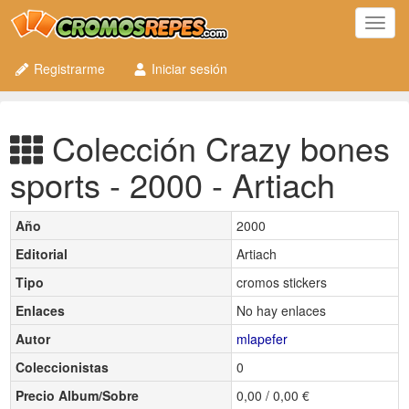
Toggl
navig
Registrarme
Iniciar sesión
Colección Crazy bones
sports - 2000 - Artiach
Año
2000
Editorial
Artiach
Tipo
cromos stickers
Enlaces
No hay enlaces
Autor
mlapefer
Coleccionistas
0
Precio Album/Sobre
0,00 / 0,00 €