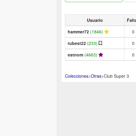
Usuario
Falt
hammer72
(1846)
0
rubest22
(233)
0
estnom
(4663)
0
Colecciones
>
Otras
>
Club Super 3