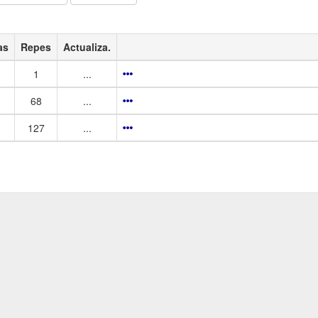
as
Repes
Actualiza.
1
...
68
...
127
...