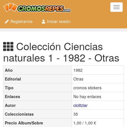
Toggl
navig
Registrarme
Iniciar sesión
Colección Ciencias
naturales 1 - 1982 - Otras
Año
1982
Editorial
Otras
Tipo
cromos stickers
Enlaces
No hay enlaces
Autor
ciciitziar
Coleccionistas
35
Precio Album/Sobre
1,00 / 1,00 €