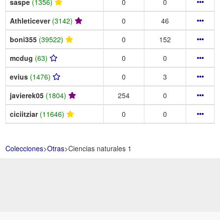
saspe
(1356)
0
0
Athleticever
(3142)
0
46
boni355
(39522)
0
152
mcdug
(63)
0
0
evius
(1476)
0
3
javierek05
(1804)
254
0
ciciitziar
(11646)
0
0
Colecciones
>
Otras
>
Ciencias naturales 1
Aviso Legal -
Política de Privacidad y Condiciones de uso -
Política de