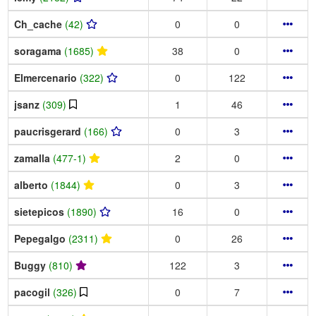
Ch_cache
(42)
0
0
soragama
(1685)
38
0
Elmercenario
(322)
0
122
jsanz
(309)
1
46
paucrisgerard
(166)
0
3
zamalla
(477-1)
2
0
alberto
(1844)
0
3
sietepicos
(1890)
16
0
Pepegalgo
(2311)
0
26
Buggy
(810)
122
3
pacogil
(326)
0
7