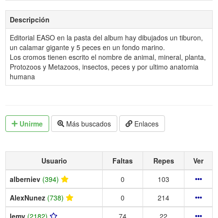
Descripción
Editorial EASO en la pasta del album hay dibujados un tiburon,
un calamar gigante y 5 peces en un fondo marino.
Los cromos tienen escrito el nombre de animal, mineral, planta,
Protozoos y Metazoos, insectos, peces y por ultimo anatomia
humana
Unirme
Más buscados
Enlaces
Usuario
Faltas
Repes
Ver
alberniev
(394)
0
103
AlexNunez
(738)
0
214
lemy
(2182)
74
22