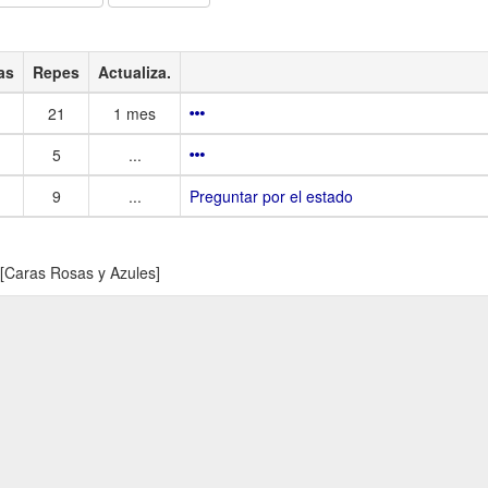
as
Repes
Actualiza.
21
1 mes
5
...
9
...
Preguntar por el estado
 [Caras Rosas y Azules]