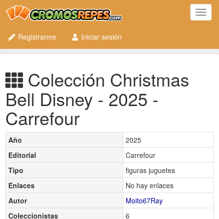
Toggl
navig
Registrarme
Iniciar sesión
Colección Christmas
Bell Disney - 2025 -
Carrefour
Año
2025
Editorial
Carrefour
Tipo
figuras juguetes
Enlaces
No hay enlaces
Autor
Moito67Ray
Coleccionistas
6