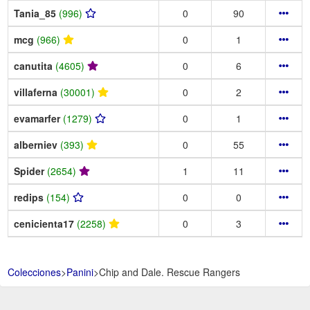
Tania_85
(996)
0
90
mcg
(966)
0
1
canutita
(4605)
0
6
villaferna
(30001)
0
2
evamarfer
(1279)
0
1
alberniev
(393)
0
55
Spider
(2654)
1
11
redips
(154)
0
0
cenicienta17
(2258)
0
3
Colecciones
>
Panini
>
Chip and Dale. Rescue Rangers