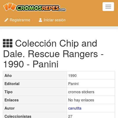
Toggl
navig
Registrarme
Iniciar sesión
Colección Chip and
Dale. Rescue Rangers -
1990 - Panini
Año
1990
Editorial
Panini
Tipo
cromos stickers
Enlaces
No hay enlaces
Autor
canutita
Coleccionistas
27