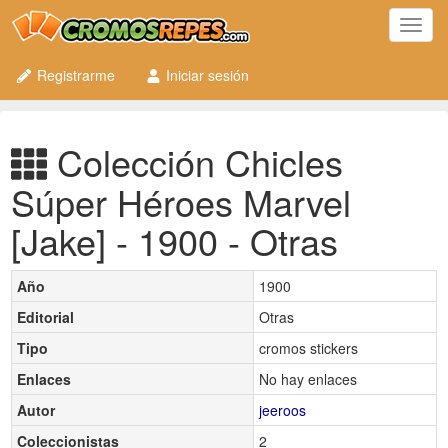
Toggl
navig
Registrarme
Iniciar sesión
Colección Chicles
Súper Héroes Marvel
[Jake] - 1900 - Otras
Año
1900
Editorial
Otras
Tipo
cromos stickers
Enlaces
No hay enlaces
Autor
jeeroos
Coleccionistas
2