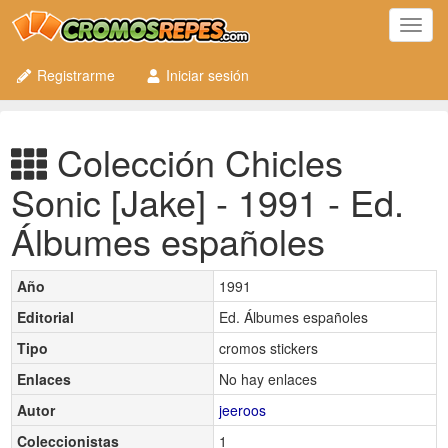
Toggl
navig
Registrarme
Iniciar sesión
Colección Chicles
Sonic [Jake] - 1991 - Ed.
Álbumes españoles
Año
1991
Editorial
Ed. Álbumes españoles
Tipo
cromos stickers
Enlaces
No hay enlaces
Autor
jeeroos
Coleccionistas
1