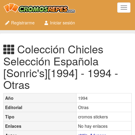
Toggl
navig
Registrarme
Iniciar sesión
Colección Chicles
Selección Española
[Sonric's][1994] - 1994 -
Otras
Año
1994
Editorial
Otras
Tipo
cromos stickers
Enlaces
No hay enlaces