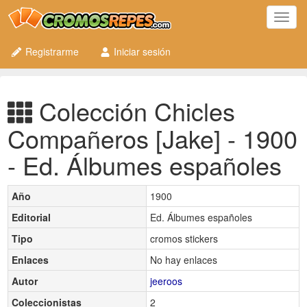
Toggl
navig
Registrarme
Iniciar sesión
Colección Chicles
Compañeros [Jake] - 1900
- Ed. Álbumes españoles
Año
1900
Editorial
Ed. Álbumes españoles
Tipo
cromos stickers
Enlaces
No hay enlaces
Autor
jeeroos
Coleccionistas
2