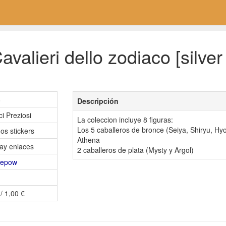
valieri dello zodiaco [silver 
8
Descripción
i Preziosi
La coleccion incluye 8 figuras:
Los 5 caballeros de bronce (Seiya, Shiryu, Hyo
os stickers
Athena
ay enlaces
2 caballeros de plata (Mysty y Argol)
depow
/ 1,00 €