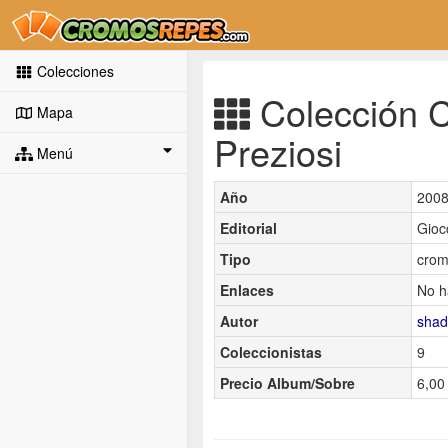
Colecciones
Colección Ca
Mapa
Preziosi
Menú
Año
200
Editorial
Giocc
Tipo
crom
Enlaces
No h
Autor
sha
Coleccionistas
9
Precio Album/Sobre
6,00 