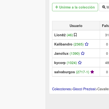
Unirme
a la colección
M
Usuario
Falt
Lion82
(46)
31
Kalibandro
(2365)
0
Janoliux
(1390)
0
kycorp
(1024)
48
salvaburgos
(2717-1)
0
Colecciones
>
Giocci Preziosi
>
Cavalier