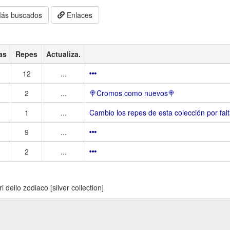
ás buscados
Enlaces
as
Repes
Actualiza.
12
...
2
...
🍭Cromos como nuevos🍭
1
...
Cambio los repes de esta colección por falt
9
...
2
...
i dello zodiaco [silver collection]