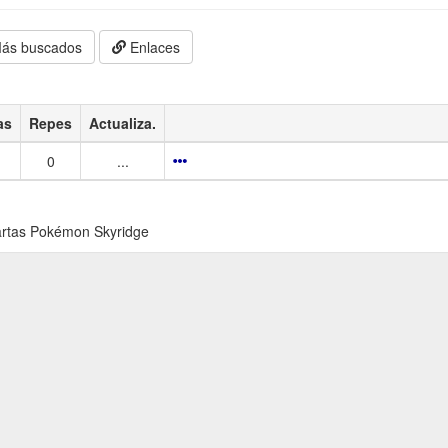
ás buscados
Enlaces
as
Repes
Actualiza.
1
0
...
rtas Pokémon Skyridge