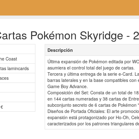
artas Pokémon Skyridge - 2
Descripción
the Coast
Última expansión de Pokémon editada por WO
asumiera el control total del juego de cartas.
etas lamincards
Tercera y última entrega de la serie e-Card. L
aces
barras laterales y en la base compatibles con
Game Boy Advance.
Composición del Set: Consta de un total de 182
en 144 cartas numeradas y 38 cartas de Entr
subconjunto secreto de 6 cartas de Pokémon "Cr
 €
Diseños de Portada Oficiales: El arte promocio
expansión está protagonizado por Ho-Oh, Cele
caracterizados por los patrones triangulares d