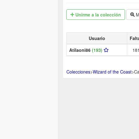
Unirme
a la colección
M
Usuario
Falt
Atilaoni86
(193)
18
Colecciones
>
Wizard of the Coast
>
Ca