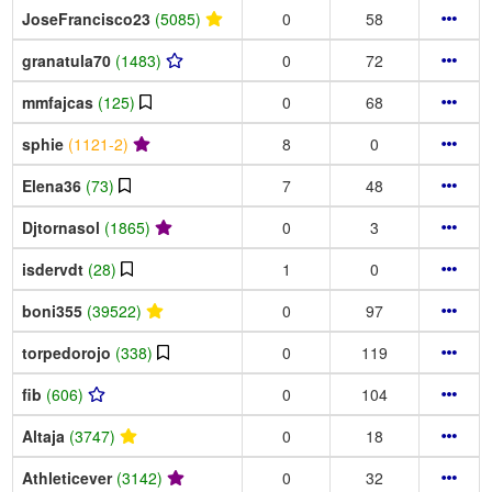
JoseFrancisco23
(5085)
0
58
granatula70
(1483)
0
72
mmfajcas
(125)
0
68
sphie
(1121-2)
8
0
Elena36
(73)
7
48
Djtornasol
(1865)
0
3
isdervdt
(28)
1
0
boni355
(39522)
0
97
torpedorojo
(338)
0
119
fib
(606)
0
104
Altaja
(3747)
0
18
Athleticever
(3142)
0
32