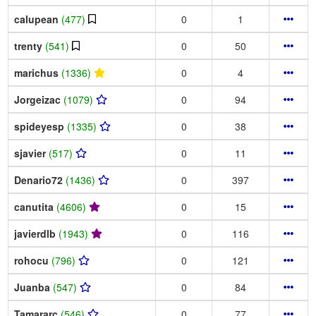
calupean
(477)
0
1
trenty
(541)
0
50
marichus
(1336)
0
4
Jorgeizac
(1079)
0
94
spideyesp
(1335)
0
38
sjavier
(517)
0
11
Denario72
(1436)
0
397
canutita
(4606)
0
15
javierdlb
(1943)
0
116
rohocu
(796)
0
121
Juanba
(547)
0
84
Tamararc
(546)
0
77