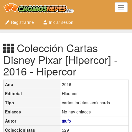
Toggl
navig
Registrarme
Iniciar sesión
Colección Cartas
Disney Pixar [Hipercor] -
2016 - Hipercor
Año
2016
Editorial
Hipercor
Tipo
cartas tarjetas lamincards
Enlaces
No hay enlaces
Autor
titufo
Coleccionistas
529