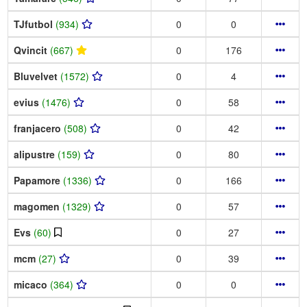
TJfutbol
(934)
0
0
Qvincit
(667)
0
176
Bluvelvet
(1572)
0
4
evius
(1476)
0
58
franjacero
(508)
0
42
alipustre
(159)
0
80
Papamore
(1336)
0
166
magomen
(1329)
0
57
Evs
(60)
0
27
mcm
(27)
0
39
micaco
(364)
0
0