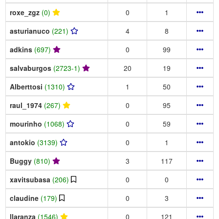
roxe_zgz
(0)
0
1
asturianuco
(221)
4
8
adkins
(697)
0
99
salvaburgos
(2723-1)
20
19
Alberttosi
(1310)
1
50
raul_1974
(267)
0
95
mourinho
(1068)
0
59
antokio
(3139)
0
1
Buggy
(810)
3
117
xavitsubasa
(206)
0
0
claudine
(179)
0
3
llaranza
(1546)
0
121