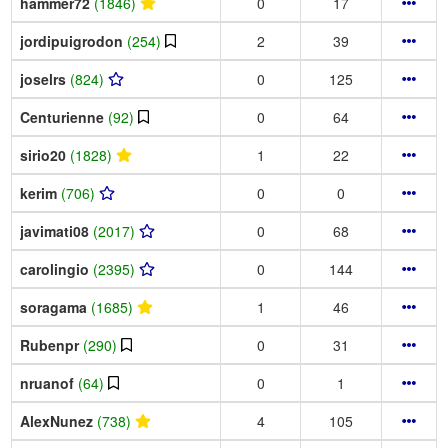
hammer72
(1846)
0
17
jordipuigrodon
(254)
2
39
joselrs
(824)
0
125
Centurienne
(92)
0
64
sirio20
(1828)
1
22
kerim
(706)
0
0
javimati08
(2017)
0
68
carolingio
(2395)
0
144
soragama
(1685)
1
46
Rubenpr
(290)
0
31
nruanof
(64)
0
1
AlexNunez
(738)
4
105