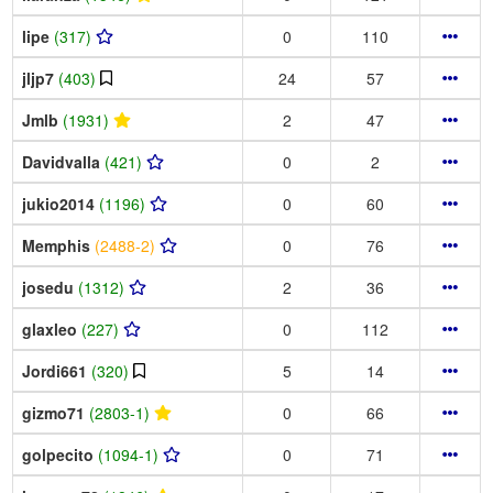
lipe
(317)
0
110
jljp7
(403)
24
57
Jmlb
(1931)
2
47
Davidvalla
(421)
0
2
jukio2014
(1196)
0
60
Memphis
(2488-2)
0
76
josedu
(1312)
2
36
glaxleo
(227)
0
112
Jordi661
(320)
5
14
gizmo71
(2803-1)
0
66
golpecito
(1094-1)
0
71