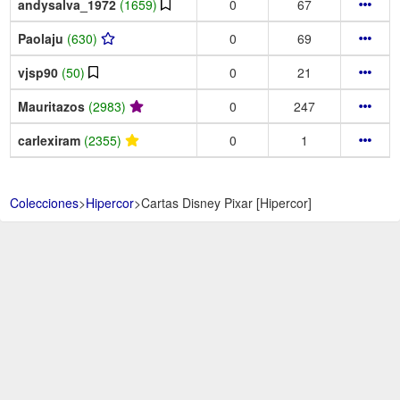
andysalva_1972
(1659)
0
67
Paolaju
(630)
0
69
vjsp90
(50)
0
21
Mauritazos
(2983)
0
247
carlexiram
(2355)
0
1
Colecciones
>
Hipercor
>
Cartas Disney Pixar [Hipercor]