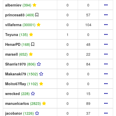
alberniev
(394)
0
0
princesa83
(469)
0
57
villaferna
(30001)
0
104
Teyuna
(135)
1
0
HenarPD
(168)
0
48
marsell
(652)
0
22
Sharris1970
(806)
0
84
Makanaki79
(1502)
0
0
Moito67Ray
(1102)
0
0
wrecked
(228)
0
15
manuelcarlos
(2823)
0
89
jacobator
(1226)
0
37