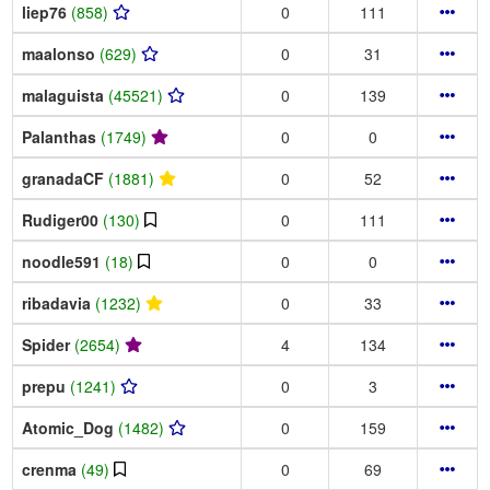
liep76
(858)
0
111
maalonso
(629)
0
31
malaguista
(45521)
0
139
Palanthas
(1749)
0
0
granadaCF
(1881)
0
52
Rudiger00
(130)
0
111
noodle591
(18)
0
0
ribadavia
(1232)
0
33
Spider
(2654)
4
134
prepu
(1241)
0
3
Atomic_Dog
(1482)
0
159
crenma
(49)
0
69