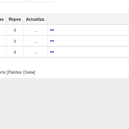
as
Repes
Actualiza.
0
...
0
...
6
...
rte [Palotes Cheiw]