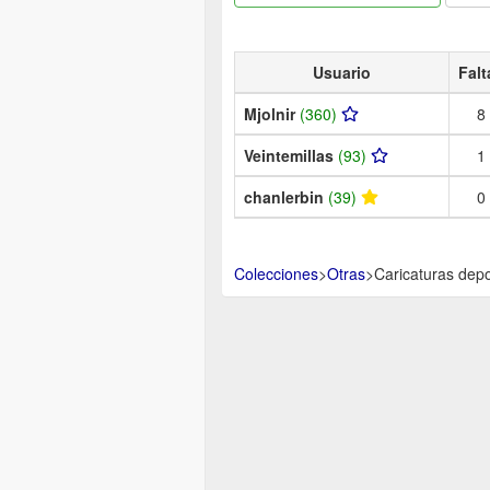
Usuario
Falt
Mjolnir
(360)
8
Veintemillas
(93)
1
chanlerbin
(39)
0
Colecciones
>
Otras
>
Caricaturas depo