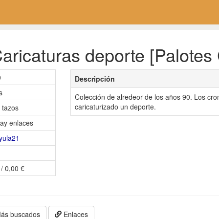
ricaturas deporte [Palotes 
0
Descripción
s
Colección de alredeor de los años 90. Los c
caricaturizado un deporte.
 tazos
ay enlaces
yula21
 / 0,00 €
ás buscados
Enlaces