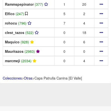
Rammspepinator
(377)
1
20
Elfico
(247)
5
2
rohocu
(796)
7
4
clest_tazos
(522)
0
18
Maquico
(928)
0
6
Mauritazos
(2983)
0
0
marcmeji
(2034)
0
4
Colecciones
>
Otras
>
Caps Patrulla Canina [El Valle]
Aviso Legal -
Política de Privacidad y Condiciones de uso -
Política de