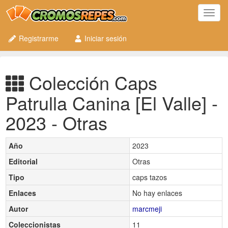
Toggl
navig
Registrarme
Iniciar sesión
Colección Caps
Patrulla Canina [El Valle] -
2023 - Otras
Año
2023
Editorial
Otras
Tipo
caps tazos
Enlaces
No hay enlaces
Autor
marcmeji
Coleccionistas
11