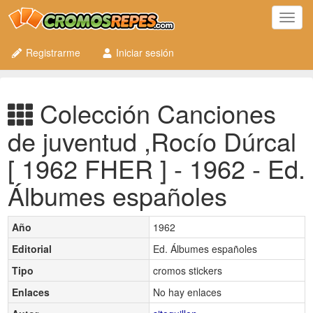
Toggl
navig
Registrarme
Iniciar sesión
Colección Canciones
de juventud ,Rocío Dúrcal
[ 1962 FHER ] - 1962 - Ed.
Álbumes españoles
Año
1962
Editorial
Ed. Álbumes españoles
Tipo
cromos stickers
Enlaces
No hay enlaces