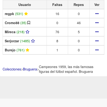
Usuario
Faltas
Repes
Ver
regpk
(531)
16
0
Cromo88
(35)
0
46
Mireca
(218)
76
5
Serjorzar
(1485)
8
0
Burejo
(761)
1
0
Campeones 1959, las más famosas
Colecciones
>
Bruguera
>
figuras del fútbol español. Bruguera
Aviso Legal -
Política de Privacidad y Condiciones de uso -
Política de
Cookies -
Ayuda
.
.