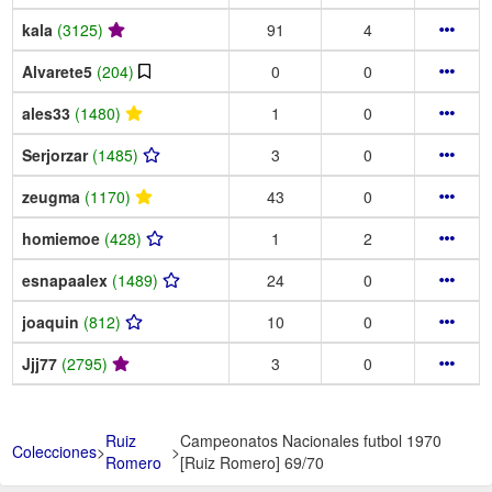
kala
(3125)
91
4
Alvarete5
(204)
0
0
ales33
(1480)
1
0
Serjorzar
(1485)
3
0
zeugma
(1170)
43
0
homiemoe
(428)
1
2
esnapaalex
(1489)
24
0
joaquin
(812)
10
0
Jjj77
(2795)
3
0
Ruiz
Campeonatos Nacionales futbol 1970
Colecciones
>
>
Romero
[Ruiz Romero] 69/70