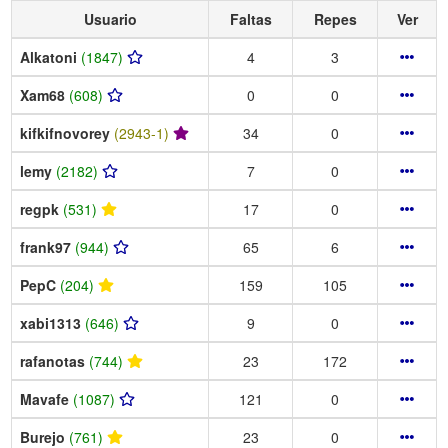
Usuario
Faltas
Repes
Ver
Alkatoni
(1847)
4
3
Xam68
(608)
0
0
kifkifnovorey
(2943-1)
34
0
lemy
(2182)
7
0
regpk
(531)
17
0
frank97
(944)
65
6
PepC
(204)
159
105
xabi1313
(646)
9
0
rafanotas
(744)
23
172
Mavafe
(1087)
121
0
Burejo
(761)
23
0