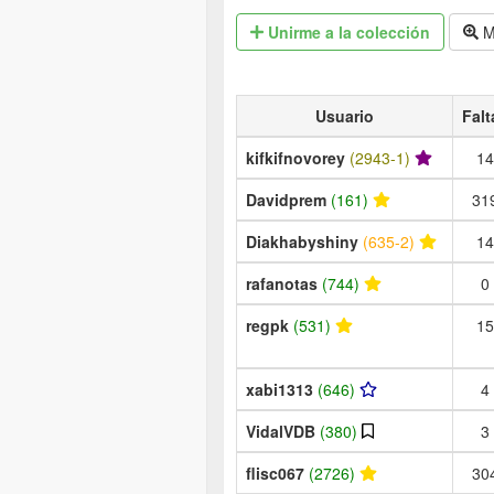
Unirme
a la colección
M
Usuario
Falt
kifkifnovorey
(2943-1)
14
Davidprem
(161)
31
Diakhabyshiny
(635-2)
14
rafanotas
(744)
0
regpk
(531)
15
xabi1313
(646)
4
VidalVDB
(380)
3
flisc067
(2726)
30