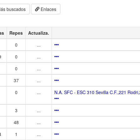
ás buscados
Enlaces
as
Repes
Actualiza.
0
...
9
0
...
0
...
37
...
0
...
N.A. SFC - ESC 310 Sevilla C.F.,221 Rodr
3
...
48
...
4
1
...