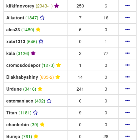
kifkifnovorey
(2943-1)
250
6
Alkatoni
(1847)
7
16
ales33
(1480)
6
0
xabi1313
(646)
0
1
kala
(3126)
2
77
cromosdodepor
(1273)
1
0
Diakhabyshiny
(635-2)
14
0
Urdune
(3416)
241
3
estemaniaco
(492)
0
0
Titan
(1181)
9
0
chanlerbin
(39)
0
0
Burejo
(761)
0
28