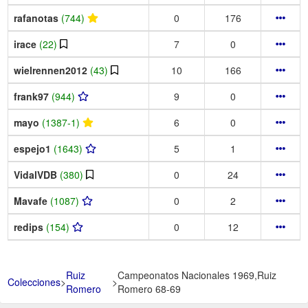
rafanotas
(744)
0
176
irace
(22)
7
0
wielrennen2012
(43)
10
166
frank97
(944)
9
0
mayo
(1387-1)
6
0
espejo1
(1643)
5
1
VidalVDB
(380)
0
24
Mavafe
(1087)
0
2
redips
(154)
0
12
Ruiz
Campeonatos Nacionales 1969,Ruiz
Colecciones
>
>
Romero
Romero 68-69