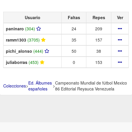
Usuario
Faltas
Repes
Ver
paninaro
(304)
24
209
ramm1303
(3705)
35
157
pichi_alonso
(444)
50
38
juliaborras
(453)
0
153
Ed. Álbumes
Campeonato Mundial de fútbol Mexico
Colecciones
>
>
españoles
86 Editorial Reyauca Venezuela
Aviso Legal -
Política de Privacidad y Condiciones de uso -
Política de
Cookies -
Ayuda
.
.