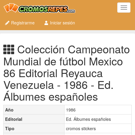
Toggl
navig
Registrarme
Iniciar sesión
Colección Campeonato
Mundial de fútbol Mexico
86 Editorial Reyauca
Venezuela - 1986 - Ed.
Álbumes españoles
Año
1986
Editorial
Ed. Álbumes españoles
Tipo
cromos stickers