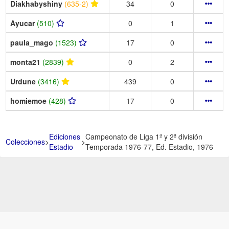
Diakhabyshiny
(635-2)
34
0
Ayucar
(510)
0
1
paula_mago
(1523)
17
0
monta21
(2839)
0
2
Urdune
(3416)
439
0
homiemoe
(428)
17
0
Ediciones
Campeonato de Liga 1ª y 2ª división
Colecciones
>
>
Estadio
Temporada 1976-77, Ed. Estadio, 1976
Aviso Legal -
Política de Privacidad y Condiciones de uso -
Política de
Cookies -
Ayuda
.
.