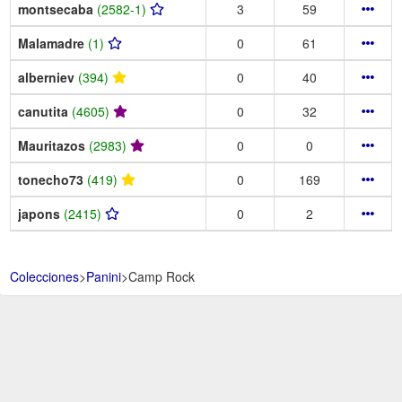
montsecaba
(2582-1)
3
59
Malamadre
(1)
0
61
alberniev
(394)
0
40
canutita
(4605)
0
32
Mauritazos
(2983)
0
0
tonecho73
(419)
0
169
japons
(2415)
0
2
Colecciones
>
Panini
>
Camp Rock