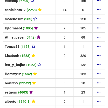
Remedp
(6709)
0
155
cenicienta17
(2258)
14
0
moreno102
(905)
0
120
Djtornasol
(1865)
7
105
Athleticever
(3142)
0
68
Tomas33
(1198)
1
1
Lisabeth
(1588)
0
320
feo_y_bajito
(1953)
0
132
Hommy12
(1562)
0
183
boni355
(39522)
0
10
estnom
(4663)
1
23
alberto
(1840-1)
0
1