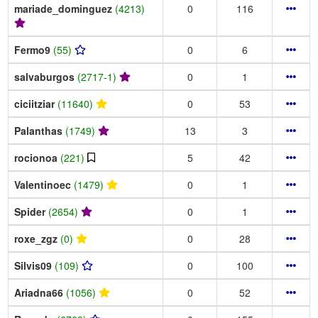
mariade_dominguez
(4213)
0
116
Fermo9
(55)
0
6
salvaburgos
(2717-1)
0
1
ciciitziar
(11640)
0
53
Palanthas
(1749)
13
3
rocionoa
(221)
5
42
Valentinoec
(1479)
0
1
Spider
(2654)
0
1
roxe_zgz
(0)
0
28
Silvis09
(109)
0
100
Ariadna66
(1056)
0
52