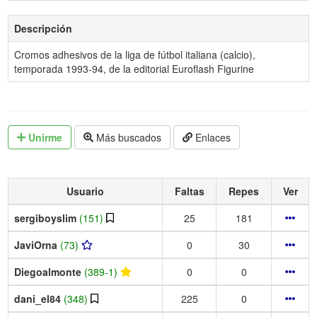
Descripción
Cromos adhesivos de la liga de fútbol italiana (calcio),
temporada 1993-94, de la editorial Euroflash Figurine
Unirme
Más buscados
Enlaces
Usuario
Faltas
Repes
Ver
sergiboyslim
(151)
25
181
JaviOrna
(73)
0
30
Diegoalmonte
(389-1)
0
0
dani_el84
(348)
225
0