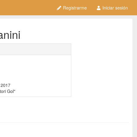
Registrarme
Iniciar sesión
anini
 2017
ori Gol"