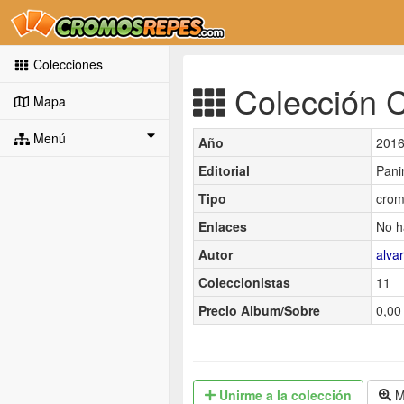
Colecciones
Colección Ca
Mapa
Menú
Año
201
Editorial
Pani
Tipo
crom
Enlaces
No h
Autor
alva
Coleccionistas
11
Precio Album/Sobre
0,00 
Unirme
a la colección
M