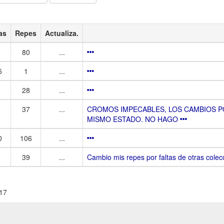
as
Repes
Actualiza.
80
...
5
1
...
28
...
37
...
CROMOS IMPECABLES, LOS CAMBIOS P
MISMO ESTADO. NO HAGO
0
106
...
39
...
Cambio mis repes por faltas de otras colec
-17