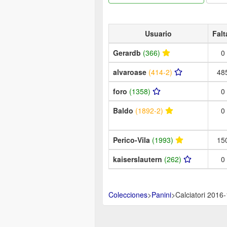
Usuario
Falt
Gerardb
(366)
0
alvaroase
(414-2)
48
foro
(1358)
0
Baldo
(1892-2)
0
Perico-Vila
(1993)
15
kaiserslautern
(262)
0
Colecciones
>
Panini
>
Calciatori 2016