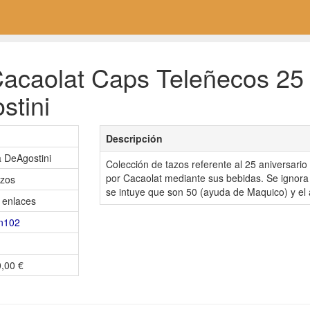
acaolat Caps Teleñecos 25 a
stini
Descripción
a DeAgostini
Colección de tazos referente al 25 aniversario 
por Cacaolat mediante sus bebidas. Se ignora l
azos
se intuye que son 50 (ayuda de Maquico) y el 
 enlaces
n102
0,00 €