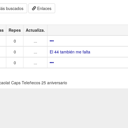
ás buscados
Enlaces
as
Repes
Actualiza.
0
...
0
...
El 44 también me falta
0
...
aolat Caps Teleñecos 25 aniversario