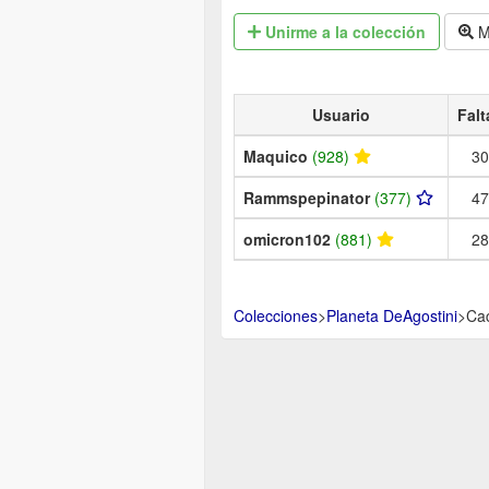
Unirme
a la colección
M
Usuario
Falt
Maquico
(928)
30
Rammspepinator
(377)
47
omicron102
(881)
28
Colecciones
>
Planeta DeAgostini
>
Cac