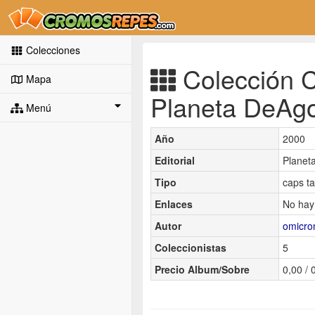
Colecciones
Colección C
Mapa
Planeta DeAgo
Menú
Año
2000
Editorial
Planet
Tipo
caps t
Enlaces
No hay
Autor
omicro
Coleccionistas
5
Precio Album/Sobre
0,00 / 