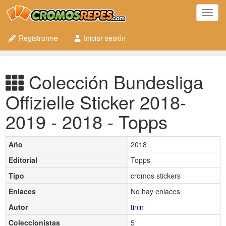
Toggl
navig
Registrarme
Iniciar sesión
Colección Bundesliga
Offizielle Sticker 2018-
2019 - 2018 - Topps
Año
2018
Editorial
Topps
Tipo
cromos stickers
Enlaces
No hay enlaces
Autor
tinin
Coleccionistas
5