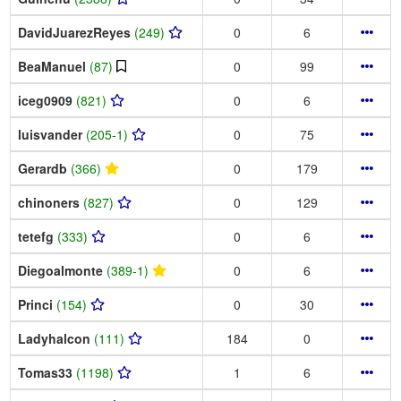
DavidJuarezReyes
(249)
0
6
BeaManuel
(87)
0
99
iceg0909
(821)
0
6
luisvander
(205-1)
0
75
Gerardb
(366)
0
179
chinoners
(827)
0
129
tetefg
(333)
0
6
Diegoalmonte
(389-1)
0
6
Princi
(154)
0
30
Ladyhalcon
(111)
184
0
Tomas33
(1198)
1
6