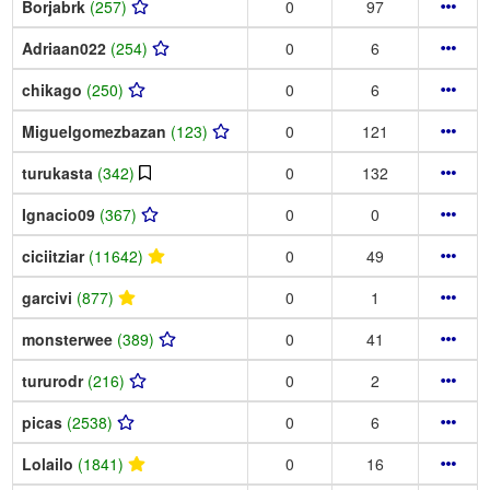
Borjabrk
(257)
0
97
Adriaan022
(254)
0
6
chikago
(250)
0
6
Miguelgomezbazan
(123)
0
121
turukasta
(342)
0
132
Ignacio09
(367)
0
0
ciciitziar
(11642)
0
49
garcivi
(877)
0
1
monsterwee
(389)
0
41
tururodr
(216)
0
2
picas
(2538)
0
6
Lolailo
(1841)
0
16