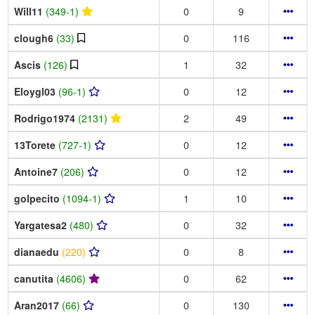
Will11
(349-1)
0
9
clough6
(33)
0
116
Ascis
(126)
1
32
Eloygl03
(96-1)
0
12
Rodrigo1974
(2131)
2
49
13Torete
(727-1)
0
12
Antoine7
(206)
0
12
golpecito
(1094-1)
1
10
Yargatesa2
(480)
0
32
dianaedu
(220)
0
8
canutita
(4606)
0
62
Aran2017
(66)
0
130