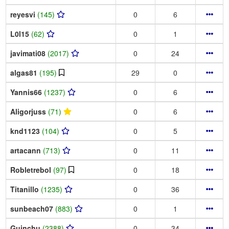
reyesvi
(145)
0
6
L0l15
(62)
0
1
javimati08
(2017)
0
24
algas81
(195)
29
0
Yannis66
(1237)
0
6
Aligorjuss
(71)
0
6
knd1123
(104)
0
5
artacann
(713)
0
11
Robletrebol
(97)
0
18
Titanillo
(1235)
0
36
sunbeach07
(883)
0
1
Guinchu
(2388)
0
34