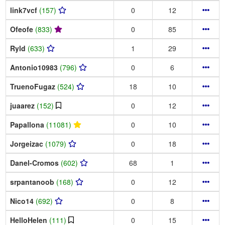
link7vcf
(157)
0
12
Ofeofe
(833)
0
85
Ryld
(633)
1
29
Antonio10983
(796)
0
6
TruenoFugaz
(524)
18
10
juaarez
(152)
0
12
Papallona
(11081)
0
10
Jorgeizac
(1079)
0
18
Danel-Cromos
(602)
68
1
srpantanoob
(168)
0
12
Nico14
(692)
0
8
HelloHelen
(111)
0
15