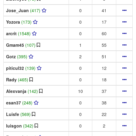
Jose_Juan
(417)
0
41
Yozora
(173)
0
17
arcrit
(1548)
0
60
Gmam45
(107)
1
55
Gotz
(395)
2
51
piticul32
(139)
0
12
Rady
(465)
0
18
Alexvanja
(142)
10
37
esan37
(248)
0
38
Luisfe
(569)
0
22
luisgon
(342)
0
2