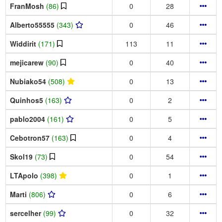
FranMosh
(86)
0
28
Alberto55555
(343)
0
46
Widdirit
(171)
113
11
mejicarew
(90)
0
40
Nubiako54
(508)
0
13
Quinhos5
(163)
0
2
pablo2004
(161)
0
5
Cebotron57
(163)
0
4
Skol19
(73)
0
54
LTApolo
(398)
0
1
Marti
(806)
0
6
sercelher
(99)
0
32