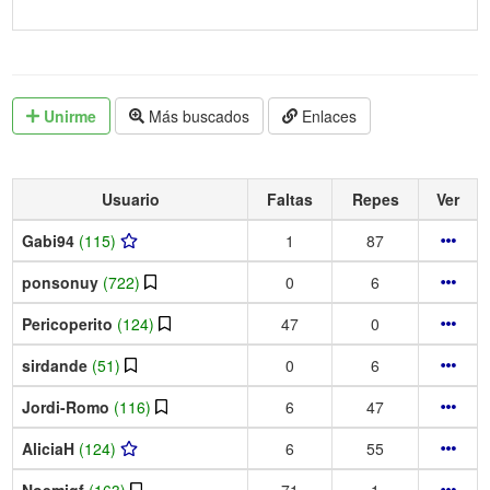
Unirme
Más buscados
Enlaces
Usuario
Faltas
Repes
Ver
Gabi94
(115)
1
87
ponsonuy
(722)
0
6
Pericoperito
(124)
47
0
sirdande
(51)
0
6
Jordi-Romo
(116)
6
47
AliciaH
(124)
6
55
Noemigf
(163)
71
1