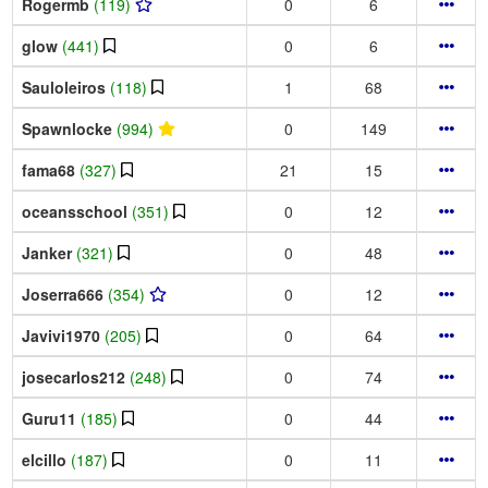
Rogermb
(119)
0
6
glow
(441)
0
6
Sauloleiros
(118)
1
68
Spawnlocke
(994)
0
149
fama68
(327)
21
15
oceansschool
(351)
0
12
Janker
(321)
0
48
Joserra666
(354)
0
12
Javivi1970
(205)
0
64
josecarlos212
(248)
0
74
Guru11
(185)
0
44
elcillo
(187)
0
11