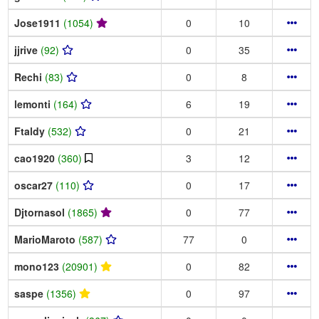
Jose1911
(1054)
0
10
jjrive
(92)
0
35
Rechi
(83)
0
8
lemonti
(164)
6
19
Ftaldy
(532)
0
21
cao1920
(360)
3
12
oscar27
(110)
0
17
Djtornasol
(1865)
0
77
MarioMaroto
(587)
77
0
mono123
(20901)
0
82
saspe
(1356)
0
97