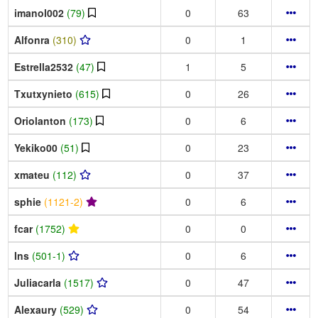
imanol002
(79)
0
63
Alfonra
(310)
0
1
Estrella2532
(47)
1
5
Txutxynieto
(615)
0
26
Oriolanton
(173)
0
6
Yekiko00
(51)
0
23
xmateu
(112)
0
37
sphie
(1121-2)
0
6
fcar
(1752)
0
0
Ins
(501-1)
0
6
Juliacarla
(1517)
0
47
Alexaury
(529)
0
54