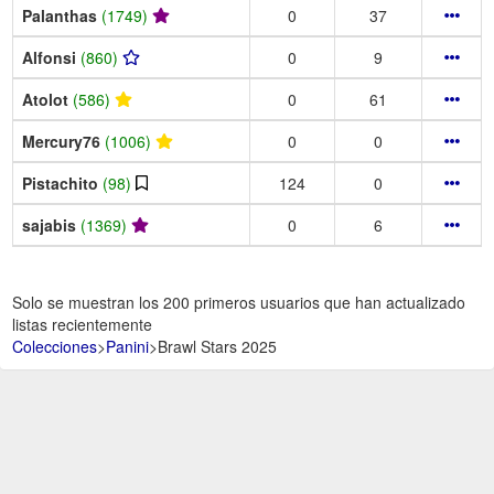
Palanthas
(1749)
0
37
Alfonsi
(860)
0
9
Atolot
(586)
0
61
Mercury76
(1006)
0
0
Pistachito
(98)
124
0
sajabis
(1369)
0
6
Solo se muestran los 200 primeros usuarios que han actualizado
listas recientemente
Colecciones
>
Panini
>
Brawl Stars 2025