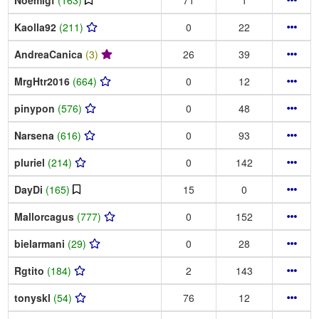
Kaolla92
(211)
0
22
AndreaCanica
(3)
26
39
MrgHtr2016
(664)
0
12
pinypon
(576)
0
48
Narsena
(616)
0
93
pluriel
(214)
0
142
DayDi
(165)
15
0
Mallorcagus
(777)
0
152
bielarmani
(29)
0
28
Rgtito
(184)
2
143
tonyskl
(54)
76
12