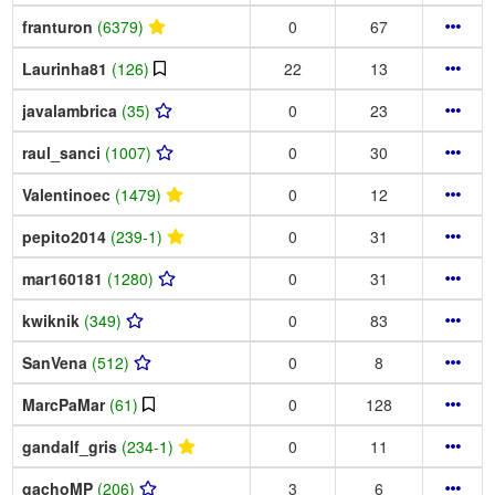
franturon
(6379)
0
67
Laurinha81
(126)
22
13
javalambrica
(35)
0
23
raul_sanci
(1007)
0
30
Valentinoec
(1479)
0
12
pepito2014
(239-1)
0
31
mar160181
(1280)
0
31
kwiknik
(349)
0
83
SanVena
(512)
0
8
MarcPaMar
(61)
0
128
gandalf_gris
(234-1)
0
11
gachoMP
(206)
3
6