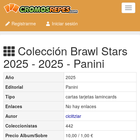
Toggl
navig
Registrarme
Iniciar sesión
Colección Brawl Stars
2025 - 2025 - Panini
Año
2025
Editorial
Panini
Tipo
cartas tarjetas lamincards
Enlaces
No hay enlaces
Autor
ciciitziar
Coleccionistas
442
Precio Album/Sobre
10,00 / 1,00 €