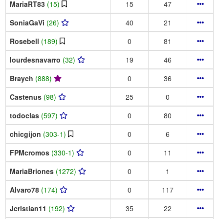
MariaRT83
(15)
15
47
SoniaGaVi
(26)
40
21
Rosebell
(189)
0
81
lourdesnavarro
(32)
19
46
Braych
(888)
0
36
Castenus
(98)
25
0
todoclas
(597)
0
80
chicgijon
(303-1)
0
6
FPMcromos
(330-1)
0
11
MariaBriones
(1272)
0
1
Alvaro78
(174)
0
117
Jcristian11
(192)
35
22