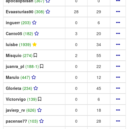
apocalipsisah
(367)
0
0
Evaasturias90
(308)
28
29
inguerr
(203)
0
6
Canto05
(182)
3
20
luisbe
(1939)
0
34
Misquio
(274)
2
55
juanra_pl
(188-1)
0
22
Marulo
(447)
0
12
Glorieta
(234)
0
45
Victorvigo
(139)
0
6
javierp_rv
(626)
0
18
pacense77
(103)
0
28