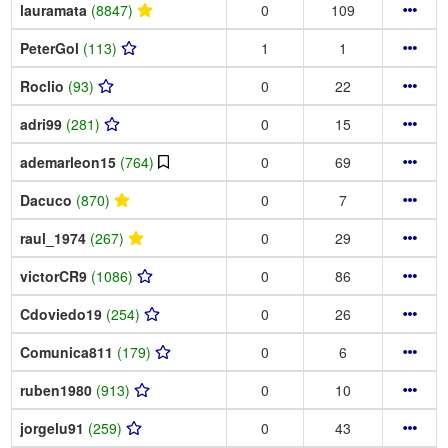
lauramata
(8847)
0
109
PeterGol
(113)
1
1
Roclio
(93)
0
22
adri99
(281)
0
15
ademarleon15
(764)
0
69
Dacuco
(870)
0
7
raul_1974
(267)
0
29
victorCR9
(1086)
0
86
Cdoviedo19
(254)
0
26
Comunica811
(179)
0
6
ruben1980
(913)
0
10
jorgelu91
(259)
0
43