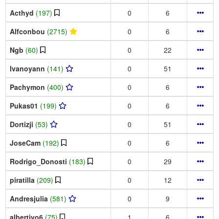
Acthyd
(197)
0
6
Alfconbou
(2715)
0
6
Ngb
(60)
0
22
Ivanoyann
(141)
0
51
Pachymon
(400)
0
6
Pukas01
(199)
0
6
Dortizji
(53)
0
51
JoseCam
(192)
0
6
Rodrigo_Donosti
(183)
0
29
piratilla
(209)
0
12
Andresjulia
(581)
0
9
albertiyo6
(75)
1
6