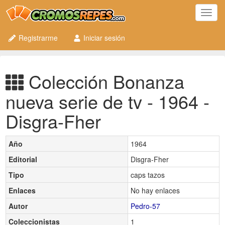
Toggl
navig
Registrarme
Iniciar sesión
Colección Bonanza
nueva serie de tv - 1964 -
Disgra-Fher
Año
1964
Editorial
Disgra-Fher
Tipo
caps tazos
Enlaces
No hay enlaces
Autor
Pedro-57
Coleccionistas
1