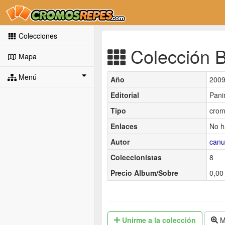
Colecciones
Colección Bo
Mapa
Menú
Año
200
Editorial
Pani
Tipo
crom
Enlaces
No h
Autor
canu
Coleccionistas
8
Precio Album/Sobre
0,00 
Unirme
a la colección
M