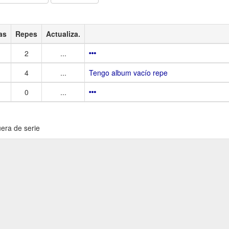
as
Repes
Actualiza.
2
...
4
...
Tengo album vacío repe
0
...
uera de serie