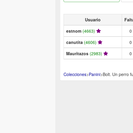
Usuario
Falt
estnom
(4663)
0
canutita
(4606)
0
Mauritazos
(2983)
0
Colecciones
>
Panini
>
Bolt. Un perro f