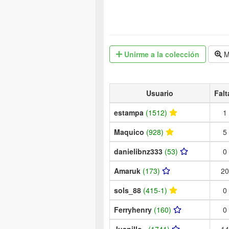
Unirme
a la colección
M
Usuario
Falt
estampa
(1512)
1
Maquico
(928)
5
danielibnz333
(53)
0
Amaruk
(173)
20
sols_88
(415-1)
0
Ferryhenry
(160)
0
Juanillo_
(1741)
14