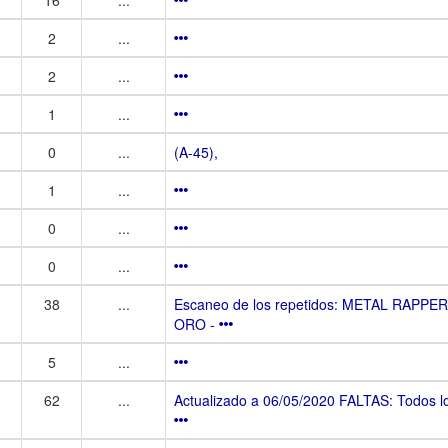
2
...
2
...
1
...
0
...
(A-45),
1
...
0
...
0
...
38
...
Escaneo de los repetidos: METAL RAPPE
ORO -
5
...
62
...
Actualizado a 06/05/2020 FALTAS: Todos