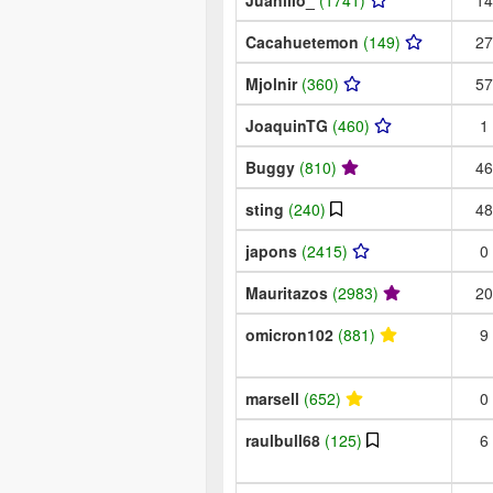
Cacahuetemon
(149)
27
Mjolnir
(360)
57
JoaquinTG
(460)
1
Buggy
(810)
46
sting
(240)
48
japons
(2415)
0
Mauritazos
(2983)
20
omicron102
(881)
9
marsell
(652)
0
raulbull68
(125)
6