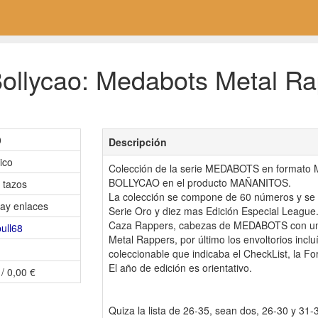
ollycao: Medabots Metal Rap
0
Descripción
ico
Colección de la serie MEDABOTS en formato M
BOLLYCAO en el producto MAÑANITOS.
 tazos
La colección se compone de 60 números y se 
ay enlaces
Serie Oro y diez mas Edición Especial League
Caza Rappers, cabezas de MEDABOTS con un i
bull68
Metal Rappers, por último los envoltorios incl
coleccionable que indicaba el CheckList, la F
El año de edición es orientativo.
 / 0,00 €
Quiza la lista de 26-35, sean dos, 26-30 y 3