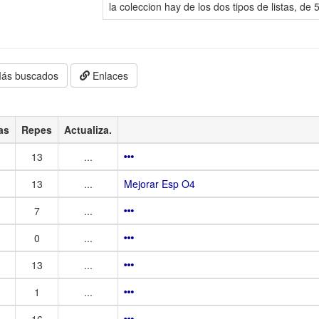
la coleccion hay de los dos tipos de listas, de
ás buscados
Enlaces
as
Repes
Actualiza.
13
...
13
...
Mejorar Esp O4
7
...
0
...
13
...
1
...
16
...