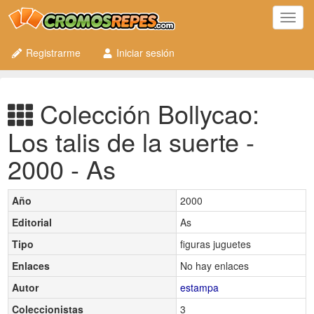
Toggl
navig
Registrarme
Iniciar sesión
Colección Bollycao:
Los talis de la suerte -
2000 - As
Año
2000
Editorial
As
Tipo
figuras juguetes
Enlaces
No hay enlaces
Autor
estampa
Coleccionistas
3