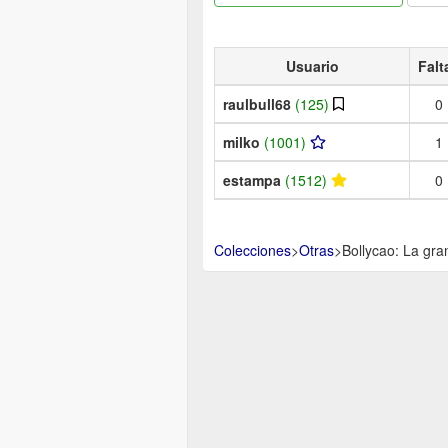
Usuario
Falt
raulbull68
(125)
0
milko
(1001)
1
estampa
(1512)
0
Colecciones
>
Otras
>
Bollycao: La gra