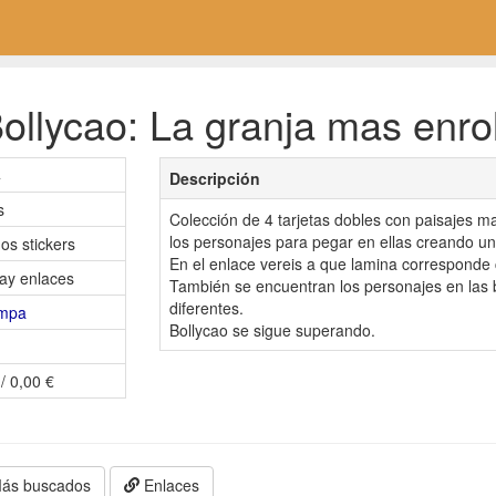
llycao: La granja mas enrol
4
Descripción
s
Colección de 4 tarjetas dobles con paisajes m
los personajes para pegar en ellas creando u
os stickers
En el enlace vereis a que lamina corresponde
ay enlaces
También se encuentran los personajes en las b
diferentes.
ampa
Bollycao se sigue superando.
/ 0,00 €
ás buscados
Enlaces