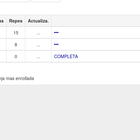
as
Repes
Actualiza.
15
...
8
...
0
...
COMPLETA
nja mas enrollada