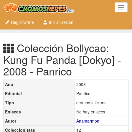
Toggl
navig
Registrarme
Iniciar sesión
Colección Bollycao:
Kung Fu Panda [Dokyo] -
2008 - Panrico
Año
2008
Editorial
Panrico
Tipo
cromos stickers
Enlaces
No hay enlaces
Autor
Anamarmon
Coleccionistas
12