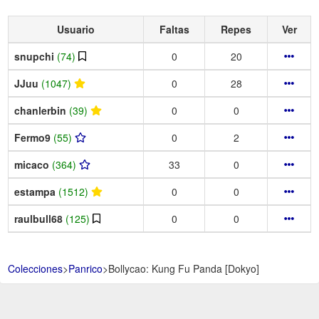
Usuario
Faltas
Repes
Ver
snupchi
(74)
0
20
JJuu
(1047)
0
28
chanlerbin
(39)
0
0
Fermo9
(55)
0
2
micaco
(364)
33
0
estampa
(1512)
0
0
raulbull68
(125)
0
0
Colecciones
>
Panrico
>
Bollycao: Kung Fu Panda [Dokyo]