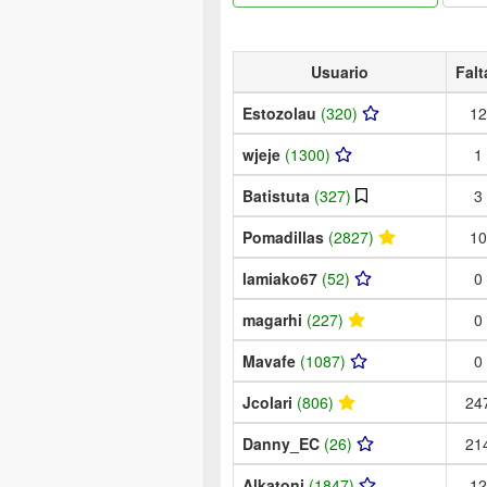
Usuario
Falt
Estozolau
(320)
12
wjeje
(1300)
1
Batistuta
(327)
3
Pomadillas
(2827)
10
lamiako67
(52)
0
magarhi
(227)
0
Mavafe
(1087)
0
Jcolari
(806)
24
Danny_EC
(26)
21
Alkatoni
(1847)
12