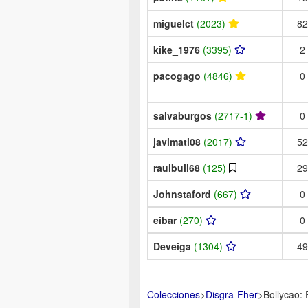
miguelct
(2023)
82
kike_1976
(3395)
2
pacogago
(4846)
0
salvaburgos
(2717-1)
0
javimati08
(2017)
52
raulbull68
(125)
29
Johnstaford
(667)
0
eibar
(270)
0
Deveiga
(1304)
49
Colecciones
>
Disgra-Fher
>
Bollycao: