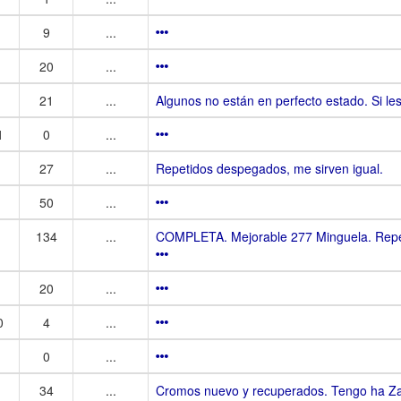
9
...
20
...
21
...
Algunos no están en perfecto estado. Si le
1
0
...
27
...
Repetidos despegados, me sirven igual.
50
...
134
...
COMPLETA. Mejorable 277 Minguela. Repet
20
...
0
4
...
0
...
34
...
Cromos nuevo y recuperados. Tengo ha Zab