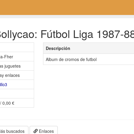
llycao: Fútbol Liga 1987-88
Descripción
ra-Fher
Album de cromos de futbol
as juguetes
ay enlaces
illo3
/ 0,00 €
ás buscados
Enlaces