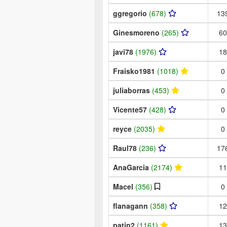
ggregorio
(678)
13
Ginesmoreno
(265)
60
javi78
(1976)
18
Fraisko1981
(1018)
0
juliaborras
(453)
0
Vicente57
(428)
0
reyce
(2035)
0
Raul78
(236)
17
AnaGarcia
(2174)
11
Macel
(356)
0
flanagann
(358)
12
patin2
(1161)
13