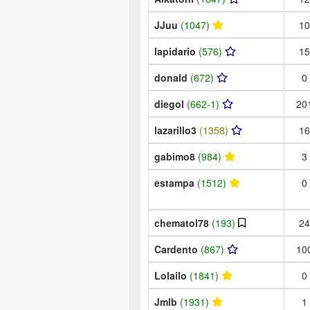
JJuu
(1047)
10
lapidario
(576)
15
donald
(672)
0
diegol
(662-1)
20
lazarillo3
(1358)
16
gabimo8
(984)
3
estampa
(1512)
0
chematol78
(193)
24
Cardento
(867)
10
Lolailo
(1841)
0
Jmlb
(1931)
1