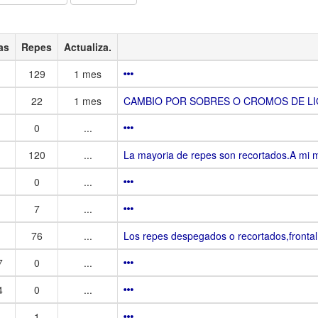
as
Repes
Actualiza.
129
1 mes
22
1 mes
CAMBIO POR SOBRES O CROMOS DE LI
0
...
120
...
La mayoria de repes son recortados.A mi m
0
...
7
...
76
...
Los repes despegados o recortados,fron
7
0
...
4
0
...
1
...