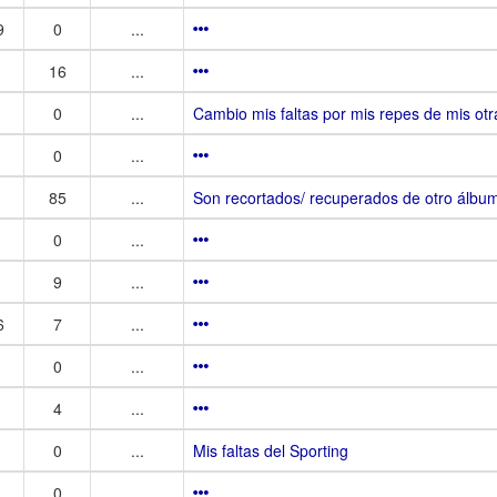
9
0
...
16
...
0
...
Cambio mis faltas por mis repes de mis otr
0
...
85
...
Son recortados/ recuperados de otro álbu
0
...
9
...
6
7
...
0
...
4
...
0
...
Mis faltas del Sporting
0
...