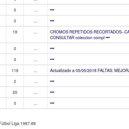
0
...
0
...
19
...
CROMOS REPETIDOS RECORTADOS--CAM
CONSULTAR coleccion compl
0
...
0
...
118
...
Actualizado a 05/05/2018 FALTAS: MEJORAR (
2
...
20
...
0
...
 Fútbol Liga 1987-88